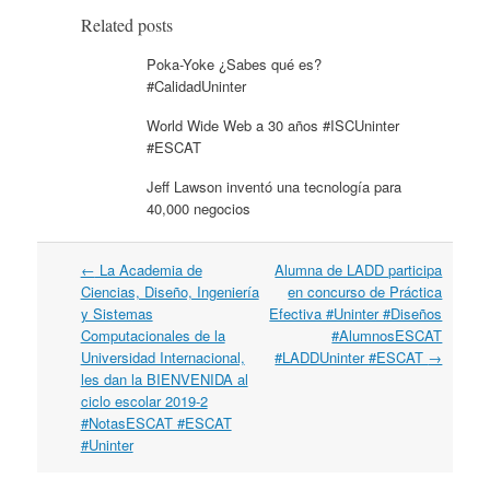
Related posts
Poka-Yoke ¿Sabes qué es?
#CalidadUninter
World Wide Web a 30 años #ISCUninter
#ESCAT
Jeff Lawson inventó una tecnología para
40,000 negocios
←
La Academia de
Alumna de LADD participa
Post navigation
Ciencias, Diseño, Ingeniería
en concurso de Práctica
y Sistemas
Efectiva #Uninter #Diseños
Computacionales de la
#AlumnosESCAT
Universidad Internacional,
#LADDUninter #ESCAT
→
les dan la BIENVENIDA al
ciclo escolar 2019-2
#NotasESCAT #ESCAT
#Uninter