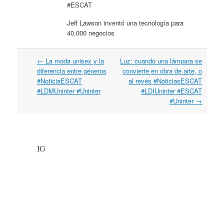
#ESCAT
Jeff Lawson inventó una tecnología para
40,000 negocios
←
La moda unisex y la
Luz: cuando una lámpara se
Post navigation
diferencia entre géneros
convierte en obra de arte, o
#NoticiaESCAT
al revés #NoticiasESCAT
#LDMUninter #Uninter
#LDIUninter #ESCAT
#Uninter
→
IG