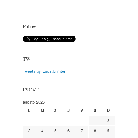
Follow
TW
Tweets by EscatUninter
ESCAT
agosto 2026
L
M
X
J
V
S
D
1
2
3
4
5
6
7
8
9