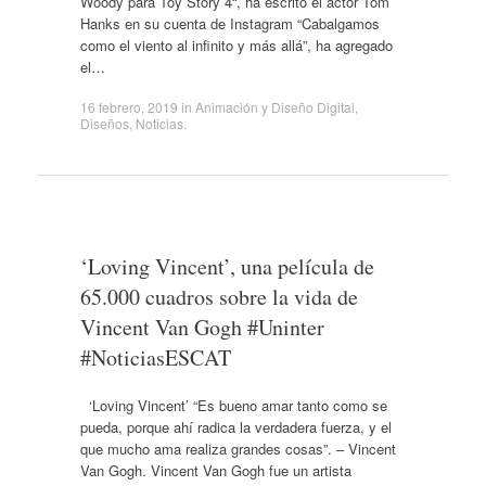
Woody para Toy Story 4“, ha escrito el actor Tom
Hanks en su cuenta de Instagram “Cabalgamos
como el viento al infinito y más allá”, ha agregado
el…
16 febrero, 2019
in
Animación y Diseño Digital
,
Diseños
,
Noticias
.
‘Loving Vincent’, una película de
65.000 cuadros sobre la vida de
Vincent Van Gogh #Uninter
#NoticiasESCAT
‘Loving Vincent’ “Es bueno amar tanto como se
pueda, porque ahí radica la verdadera fuerza, y el
que mucho ama realiza grandes cosas”. – Vincent
Van Gogh. Vincent Van Gogh fue un artista