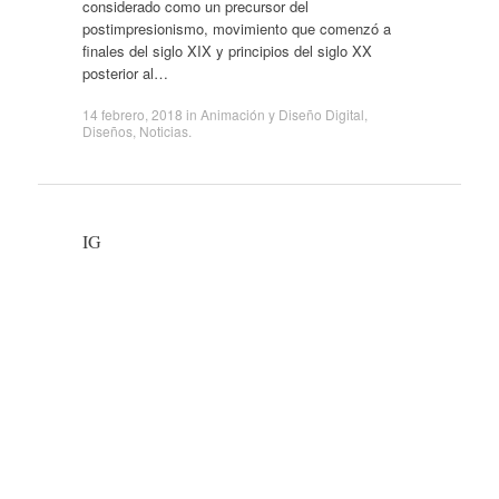
considerado como un precursor del
postimpresionismo, movimiento que comenzó a
finales del siglo XIX y principios del siglo XX
posterior al…
14 febrero, 2018
in
Animación y Diseño Digital
,
Diseños
,
Noticias
.
IG