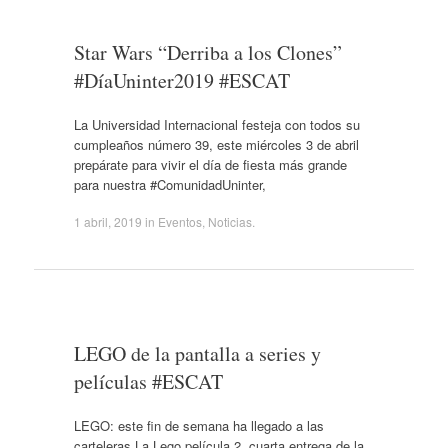
Star Wars “Derriba a los Clones”
#DíaUninter2019 #ESCAT
La Universidad Internacional festeja con todos su
cumpleaños número 39, este miércoles 3 de abril
prepárate para vivir el día de fiesta más grande
para nuestra #ComunidadUninter,
1 abril, 2019
in
Eventos
,
Noticias
.
LEGO de la pantalla a series y
películas #ESCAT
LEGO: este fin de semana ha llegado a las
carteleras La Lego película 2, cuarta entrega de la