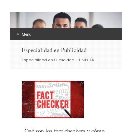
EHLI
UNINTER
Menu
Skip
Especialidad en Publicidad
to
content
Especialidad en Publicidad – UNINTER
¿Qué son los fact checkers y cómo