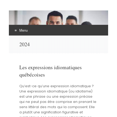
EHLI
UNINTER
Menu
Skip
2024
to
content
Les expressions idiomatiques
québécoises
Qu’est-ce qu’une expression idiomatique ?
Une expression idiomatique (ou idiotisme)
est une phrase ou une expression précise
qui ne peut pas être comprise en prenant le
sens littéral des mots qui la composent. Elle
a plutôt une signification figurative et