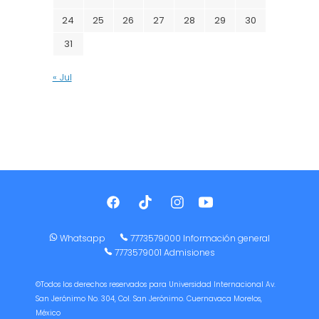
24
25
26
27
28
29
30
31
« Jul
Whatsapp
7773579000 Información general
7773579001 Admisiones
©Todos los derechos reservados para Universidad Internacional Av.
San Jerónimo No. 304, Col. San Jerónimo. Cuernavaca Morelos,
México