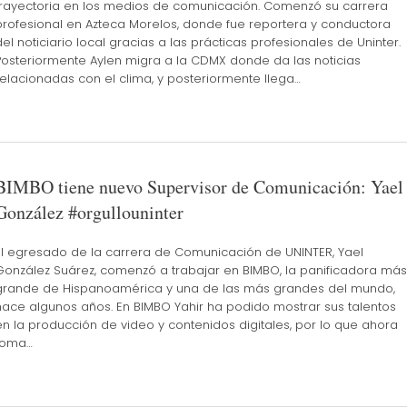
trayectoria en los medios de comunicación. Comenzó su carrera
profesional en Azteca Morelos, donde fue reportera y conductora
del noticiario local gracias a las prácticas profesionales de Uninter.
Posteriormente Aylen migra a la CDMX donde da las noticias
relacionadas con el clima, y posteriormente llega…
BIMBO tiene nuevo Supervisor de Comunicación: Yael
González #orgullouninter
El egresado de la carrera de Comunicación de UNINTER, Yael
González Suárez, comenzó a trabajar en BIMBO, la panificadora más
grande de Hispanoamérica y una de las más grandes del mundo,
hace algunos años. En BIMBO Yahir ha podido mostrar sus talentos
en la producción de video y contenidos digitales, por lo que ahora
toma…