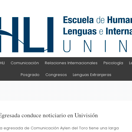
HLI
Comunicación
Relaciones Internacionales
Psicología
L
Posgrado
Congresos
Lenguas Extranjeras
Egresada conduce noticiario en Univisión
La egresada de Comunicación Aylen del Toro tiene una larga