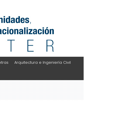
etras
Arquitectura e Ingeniería Civil