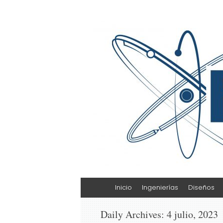
Escuela de Cienci
ESCAT
Skip
Inicio
Ingenierías
Diseños
to
content
Daily Archives:
4 julio, 2023