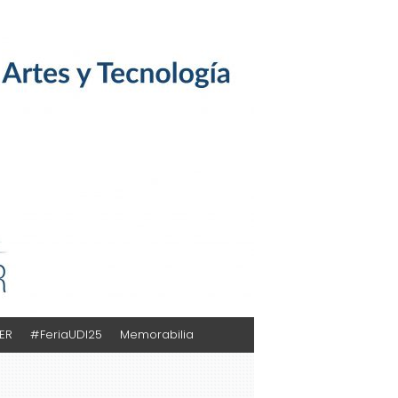
TER
#FeriaUDI25
Memorabilia