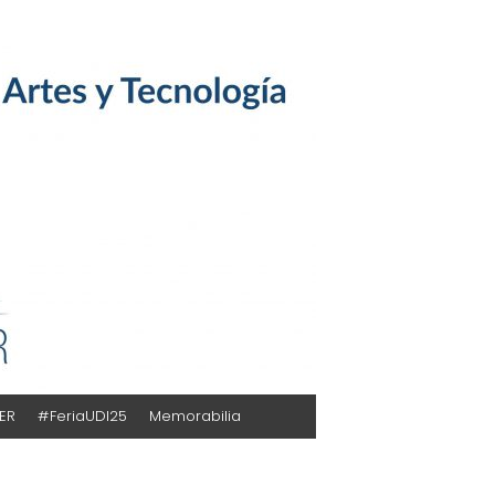
TER
#FeriaUDI25
Memorabilia