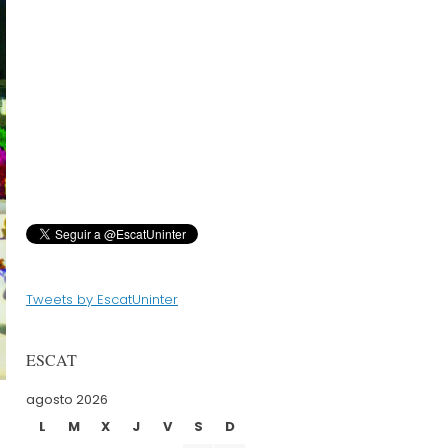
Tweets by EscatUninter
ESCAT
agosto 2026
L
M
X
J
V
S
D