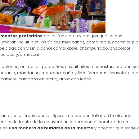
limentos preferidos
de los familiares y amigos que se nos
bran incluir platillos típicos mexicanos, como mole, cochinita pibil
ebidas con y sin alcohol como: atole, champurrado, chocolate
, pulque y/o mezcal.
ontones, en trastes pequeños, chiquihuites o canastas; pueden ser
naranja, mandarina, manzana, caña y lima. Verduras: chayote, elote.
, camote, calabaza en tacha, arroz con leche.
nto, estas tradicionales figuras no pueden faltar en tu ofrenda.
 en la frente de la calavera un letrero con el nombre de un
es es
una manera de burlarse de la muerte
y aceptar que tarde 