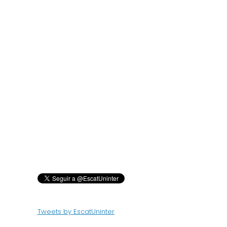
Tweets by EscatUninter