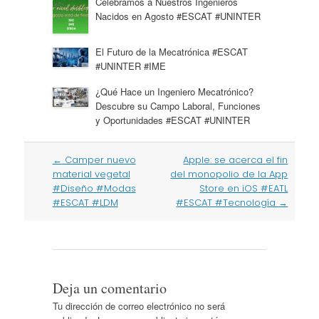
Celebramos a Nuestros Ingenieros
Nacidos en Agosto #ESCAT #UNINTER
El Futuro de la Mecatrónica #ESCAT
#UNINTER #IME
¿Qué Hace un Ingeniero Mecatrónico?
Descubre su Campo Laboral, Funciones
y Oportunidades #ESCAT #UNINTER
Post
←
Camper nuevo
Apple: se acerca el fin
navigation
material vegetal
del monopolio de la App
#Diseño #Modas
Store en iOS #EATL
#ESCAT #LDM
#ESCAT #Tecnología
→
Deja un comentario
Tu dirección de correo electrónico no será