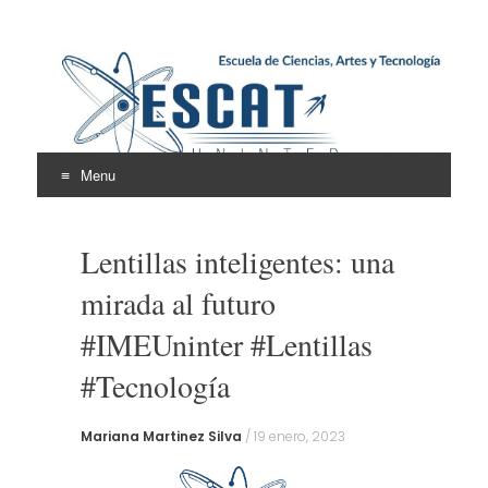
Escuela de Ciencias,
ESCAT
Artes y Tecnología
Menu
Skip
to
Lentillas inteligentes: una
content
mirada al futuro
#IMEUninter #Lentillas
#Tecnología
Mariana Martinez Silva
/
19 enero, 2023