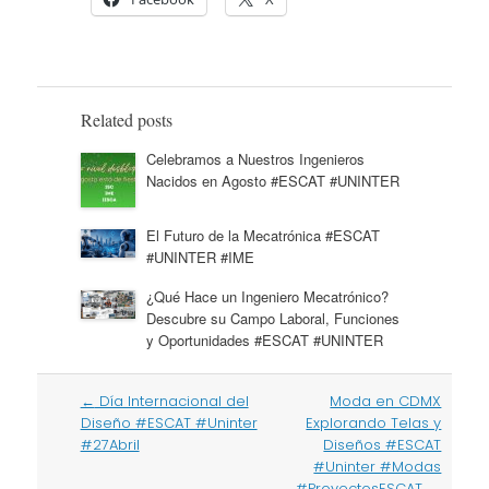
Related posts
Celebramos a Nuestros Ingenieros
Nacidos en Agosto #ESCAT #UNINTER
El Futuro de la Mecatrónica #ESCAT
#UNINTER #IME
¿Qué Hace un Ingeniero Mecatrónico?
Descubre su Campo Laboral, Funciones
y Oportunidades #ESCAT #UNINTER
Post
←
Día Internacional del
Moda en CDMX
navigation
Diseño #ESCAT #Uninter
Explorando Telas y
#27Abril
Diseños #ESCAT
#Uninter #Modas
#ProyectosESCAT
→