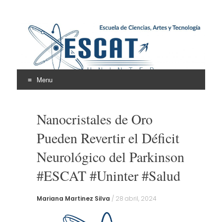
Escuela de Ciencias,
ESCAT
Artes y Tecnología
Menu
Skip
to
Nanocristales de Oro
content
Pueden Revertir el Déficit
Neurológico del Parkinson
#ESCAT #Uninter #Salud
Mariana Martinez Silva
/
28 abril, 2024