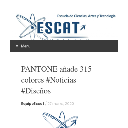
Escuela de Ciencias,
ESCAT
Artes y Tecnología
Menu
Skip
to
PANTONE añade 315
content
colores #Noticias
#Diseños
EquipoEscat
/
27 marzo, 2020