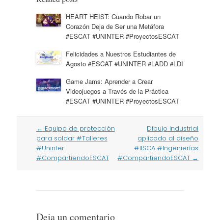
HEART HEIST: Cuando Robar un
Corazón Deja de Ser una Metáfora
#ESCAT #UNINTER #ProyectosESCAT
Felicidades a Nuestros Estudiantes de
Agosto #ESCAT #UNINTER #LADD #LDI
Game Jams: Aprender a Crear
Videojuegos a Través de la Práctica
#ESCAT #UNINTER #ProyectosESCAT
Post
←
Equipo de protección
Dibujo Industrial
navigation
para soldar #Talleres
aplicado al diseño
#Uninter
#IISCA #Ingenierías
#CompartiendoESCAT
#CompartiendoESCAT
→
Deja un comentario