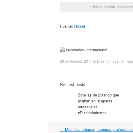
¡Honda espera resolver e
Fuente:
Nikkei
29 noviembre, 2017
in
Diseño Industrial
. Tag
Related posts
Botellas de plástico que
acaban en lámparas
artesanales
#DiseñoIndustrial
←
Mochilas urbanas, seguras y ultracone
Post navigation