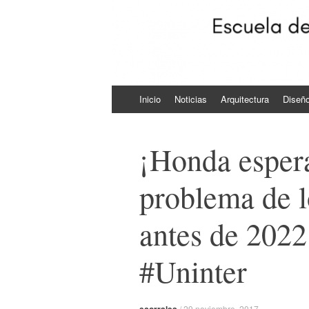
Skip to content
Inicio
Noticias
Arquitectura
Diseñ
¡Honda espera
problema de l
antes de 202
#Uninter
/
29 noviembre, 2017