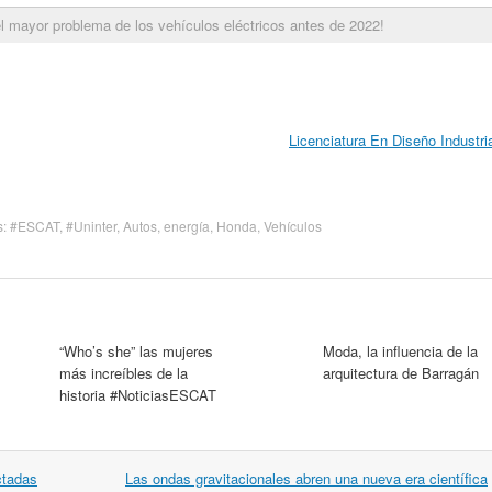
l mayor problema de los vehículos eléctricos antes de 2022!
Licenciatura En Diseño Industri
s:
#ESCAT
,
#Uninter
,
Autos
,
energía
,
Honda
,
Vehículos
“Who’s she” las mujeres
Moda, la influencia de la
más increíbles de la
arquitectura de Barragán
historia #NoticiasESCAT
ctadas
Las ondas gravitacionales abren una nueva era científica