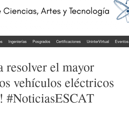
os
Ingenierías
Posgrados
Certificaciones
UninterVirtual
Eventos
 resolver el mayor
os vehículos eléctricos
2! #NoticiasESCAT