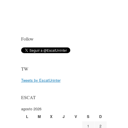
Follow
TW
Tweets by EscatUninter
ESCAT
agosto 2026
L
M
X
J
V
S
D
1
2