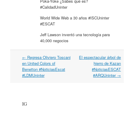
Poka-Yoke ¿Sabes qué es?
#CalidadUninter
World Wide Web a 30 años #ISCUninter
#ESCAT
Jeff Lawson inventó una tecnología para
40,000 negocios
←
Regresa Oliviero Toscani
El espectacular árbol de
Post navigation
en United Colors of
hierro de Kazan
Benetton #NoticiasEscat
#NoticiasESCAT
#LDMUninter
#ARQUninter
→
IG