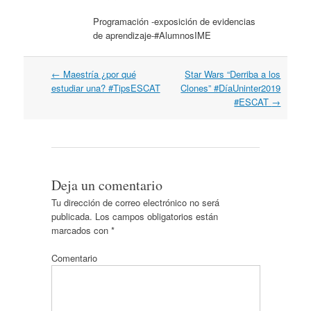
Programación -exposición de evidencias
de aprendizaje-#AlumnosIME
←
Maestría ¿por qué
Star Wars “Derriba a los
Post navigation
estudiar una? #TipsESCAT
Clones” #DíaUninter2019
#ESCAT
→
Deja un comentario
Tu dirección de correo electrónico no será
publicada.
Los campos obligatorios están
marcados con
*
Comentario