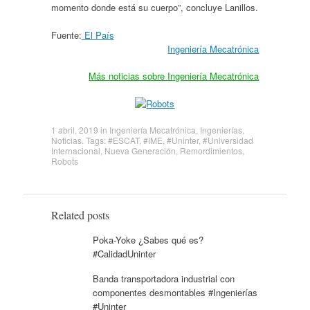
momento donde está su cuerpo”, concluye Lanillos.
Fuente:
El País
Ingeniería Mecatrónica
Más noticias sobre Ingeniería Mecatrónica
1 abril, 2019
in
Ingeniería Mecatrónica
,
Ingenierías
,
Noticias
. Tags:
#ESCAT
,
#IME
,
#Uninter
,
#Universidad
Internacional
,
Nueva Generación
,
Remordimientos
,
Robots
Related posts
Poka-Yoke ¿Sabes qué es?
#CalidadUninter
Banda transportadora industrial con
componentes desmontables #Ingenierías
#Uninter