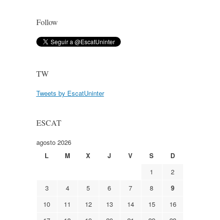
Follow
TW
Tweets by EscatUninter
ESCAT
agosto 2026
L
M
X
J
V
S
D
1
2
3
4
5
6
7
8
9
10
11
12
13
14
15
16