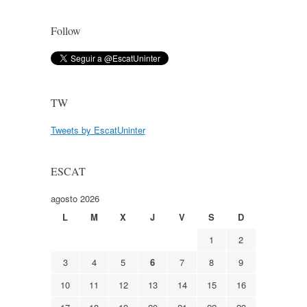
Follow
TW
Tweets by EscatUninter
ESCAT
agosto 2026
L
M
X
J
V
S
D
1
2
3
4
5
6
7
8
9
10
11
12
13
14
15
16