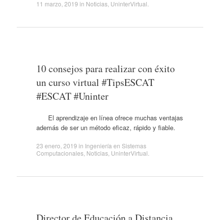
11 marzo, 2019
in
Noticias
,
UninterVirtual
.
10 consejos para realizar con éxito
un curso virtual #TipsESCAT
#ESCAT #Uninter
El aprendizaje en línea ofrece muchas ventajas
además de ser un método eficaz, rápido y fiable.
23 enero, 2019
in
Ingeniería en Sistemas
Computacionales
,
Noticias
,
UninterVirtual
.
Director de Educación a Distancia