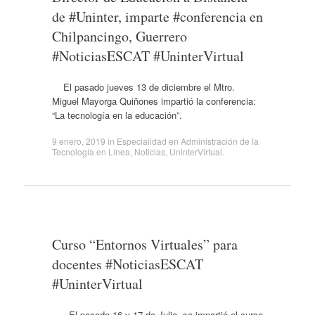
de #Uninter, imparte #conferencia en
Chilpancingo, Guerrero
#NoticiasESCAT #UninterVirtual
El pasado jueves 13 de diciembre el Mtro.
Miguel Mayorga Quiñones impartió la conferencia:
“La tecnología en la educación”.
9 enero, 2019
in
Especialidad en Administración de la
Tecnología en Línea
,
Noticias
,
UninterVirtual
.
Curso “Entornos Virtuales” para
docentes #NoticiasESCAT
#UninterVirtual
El pasado 16 y 17 de Julio se impartió el curso