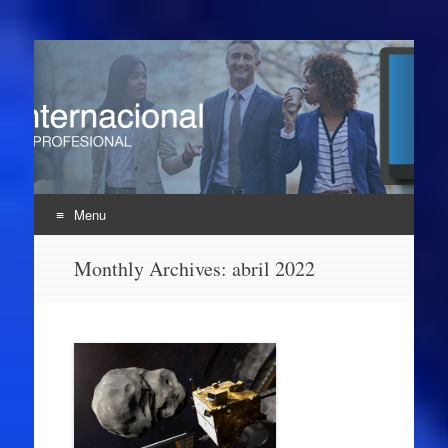
Enlace Profesional
UNINTER
Menu
Skip
Monthly Archives:
abril 2022
to
content