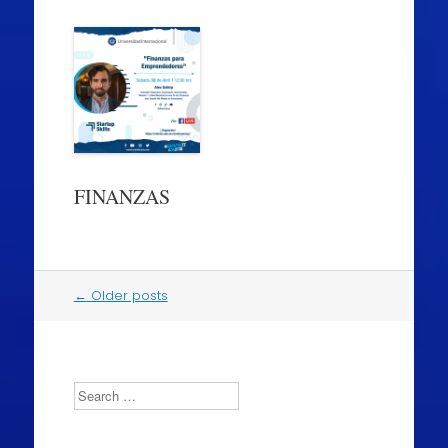
FINANZAS
Post
←
Older posts
navigation
Search