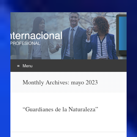
Enlace Profesional
UNINTER
Menu
Skip
Monthly Archives:
mayo 2023
to
content
“Guardianes de la Naturaleza”