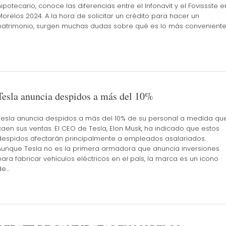
hipotecario, conoce las diferencias entre el Infonavit y el Fovissste e
Morelos 2024. A la hora de solicitar un crédito para hacer un
patrimonio, surgen muchas dudas sobre qué es lo más conveniente
…
Tesla anuncia despidos a más del 10%
Tesla anuncia despidos a más del 10% de su personal a medida qu
caen sus ventas. El CEO de Tesla, Elon Musk, ha indicado que estos
despidos afectarán principalmente a empleados asalariados.
Aunque Tesla no es la primera armadora que anuncia inversiones
para fabricar vehículos eléctricos en el país, la marca es un icono
de…