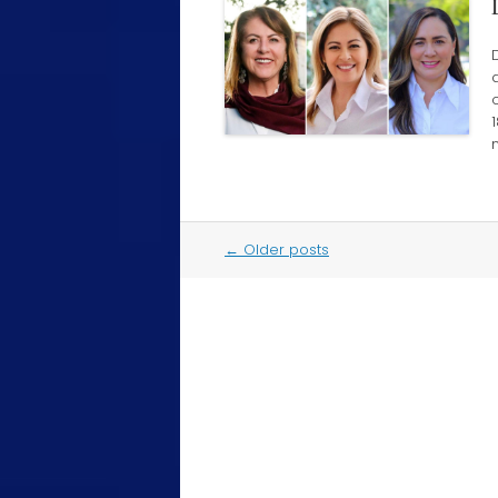
n
Post
←
Older posts
navigation