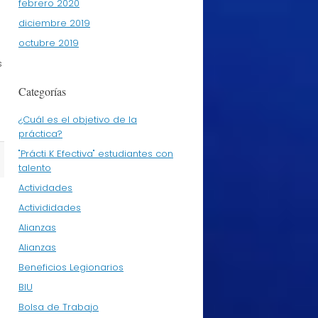
febrero 2020
diciembre 2019
octubre 2019
s
Categorías
¿Cuál es el objetivo de la
práctica?
"Prácti K Efectiva" estudiantes con
talento
Actividades
Activididades
Alianzas
Alianzas
Beneficios Legionarios
BIU
Bolsa de Trabajo