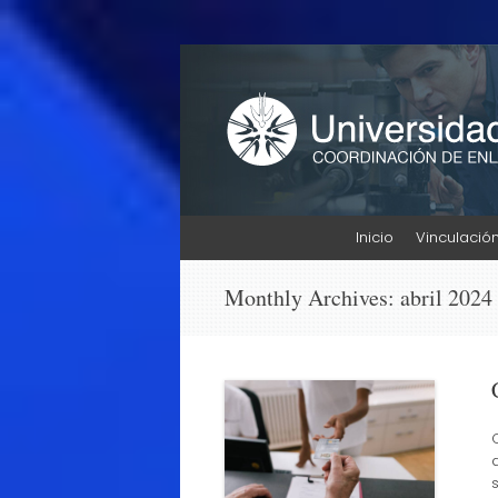
Enlace Profesiona
UNINTER
Skip
Inicio
Vinculació
to
content
Monthly Archives:
abril 2024