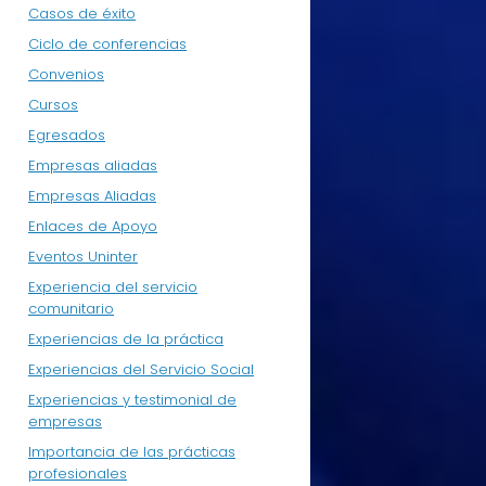
Casos de éxito
Ciclo de conferencias
Convenios
Cursos
Egresados
Empresas aliadas
Empresas Aliadas
Enlaces de Apoyo
Eventos Uninter
Experiencia del servicio
comunitario
Experiencias de la práctica
Experiencias del Servicio Social
Experiencias y testimonial de
empresas
Importancia de las prácticas
profesionales