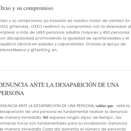
Oxxo y su compromiso
Oxxo y su compromiso ¡La inclusión es nuestro motor de cambio! En
2023, @Tiendas_OXXO reafirmó su compromiso con la diversidad al
emplear a más de 1,480 personas adultas mayores y 450 personas
con discapacidad, promoviendo la igualdad de oportunidades y el
equilibrio laboral en edades y capacidades. Gracias al apoyo de
@AcnurMexico y @TentOrg, en…
DENUNCIA ANTE LA DESAPARICIÓN DE UNA
PERSONA
DENUNCIA ANTE LA DESAPARICIÓN DE UNA PERSONA, s𝐚𝐛𝐢́𝐚𝐬 𝐪𝐮𝐞… ante la
desaparición de una persona es fundamental realizar la denuncia
de manera inmediata. 𝐍𝐎 esperes ningún lapso de tiempo , las
primeras horas son fundamentales para su localización. Denuncia
de manera inmediata Cada día aumenta el número de personas