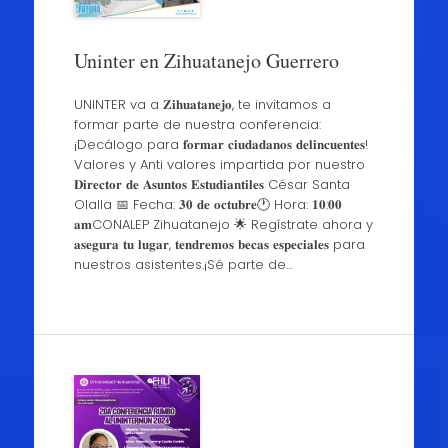
Uninter en Zihuatanejo Guerrero
UNINTER va a 𝐙𝐢𝐡𝐮𝐚𝐭𝐚𝐧𝐞𝐣𝐨, te invitamos a
formar parte de nuestra conferencia:
¡Decálogo para 𝐟𝐨𝐫𝐦𝐚𝐫 𝐜𝐢𝐮𝐝𝐚𝐝𝐚𝐧𝐨𝐬 𝐝𝐞𝐥𝐢𝐧𝐜𝐮𝐞𝐧𝐭𝐞𝐬!
Valores y Anti valores impartida por nuestro
𝐃𝐢𝐫𝐞𝐜𝐭𝐨𝐫 𝐝𝐞 𝐀𝐬𝐮𝐧𝐭𝐨𝐬 𝐄𝐬𝐭𝐮𝐝𝐢𝐚𝐧𝐭𝐢𝐥𝐞𝐬 César Santa
Olalla 📅 Fecha: 𝟑𝟎 𝐝𝐞 𝐨𝐜𝐭𝐮𝐛𝐫𝐞🕐 Hora: 𝟏𝟎:𝟎𝟎
𝐚𝐦CONALEP Zihuatanejo 🌟 Regístrate ahora y
𝐚𝐬𝐞𝐠𝐮𝐫𝐚 𝐭𝐮 𝐥𝐮𝐠𝐚𝐫, 𝐭𝐞𝐧𝐝𝐫𝐞𝐦𝐨𝐬 𝐛𝐞𝐜𝐚𝐬 𝐞𝐬𝐩𝐞𝐜𝐢𝐚𝐥𝐞𝐬 para
nuestros asistentes.¡Sé parte de…