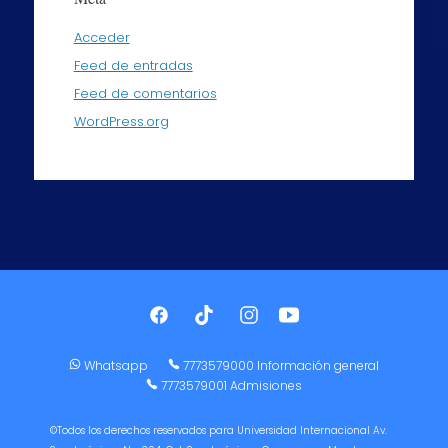
Acceder
Feed de entradas
Feed de comentarios
WordPress.org
Whatsapp
7773579000 Información general
7773579001 Admisiones
©Todos los derechos reservados para Universidad Internacional Av.