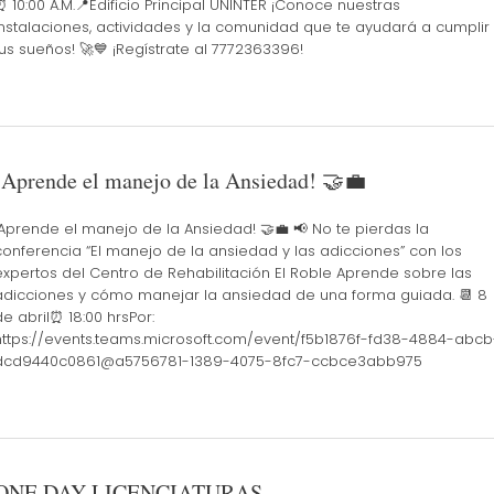
⏰ 10:00 A.M.📍Edificio Principal UNINTER ¡Conoce nuestras
instalaciones, actividades y la comunidad que te ayudará a cumplir
tus sueños! 🚀💙 ¡Regístrate al 7772363396!
¡Aprende el manejo de la Ansiedad! 🤝💼
¡Aprende el manejo de la Ansiedad! 🤝💼 📢 No te pierdas la
conferencia “El manejo de la ansiedad y las adicciones” con los
expertos del Centro de Rehabilitación El Roble Aprende sobre las
adicciones y cómo manejar la ansiedad de una forma guiada. 📆 8
de abril⏰ 18:00 hrsPor:
https://events.teams.microsoft.com/event/f5b1876f-fd38-4884-abcb
dcd9440c0861@a5756781-1389-4075-8fc7-ccbce3abb975
ONE DAY LICENCIATURAS