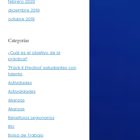
febrero 2020
diciembre 2019
octubre 2019
Categorías
¿Cuál es el objetivo de la
práctica?
"Prácti K Efectiva" estudiantes con
talento
Actividades
Activididades
Alianzas
Alianzas
Beneficios Legionarios
BIU
Bolsa de Trabajo