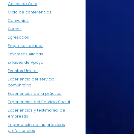
Casos de éxito
Ciclo de conferencias
Convenios
Cursos
Egresados
Empresas aliadas
Empresas Aliadas
Enlaces de Apoyo
Eventos Uninter
Experiencia del servicio
comunitario
Experiencias de la práctica
Experiencias del Servicio Social
Experiencias y testimonial de
empresas
Importancia de las prácticas
profesionales