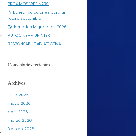
PRÓXIMOS WEBINARS
💧 Liderar soluciones para un
futuro sostenible
🌎 Jornadas Migratorias 2026
AUTOCINEMA UNINTER
RESPONSABILIDAD AFECTIVA
Comentarios recientes
Archivos
junio 2026
mayo 2026
abril 2026
marzo 2026
febrero 2026
5