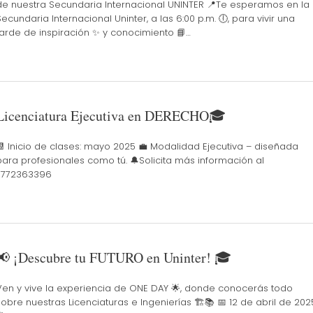
de nuestra Secundaria Internacional UNINTER 📍Te esperamos en la
Secundaria Internacional Uninter, a las 6:00 p.m. 🕕, para vivir una
tarde de inspiración ✨ y conocimiento 📘…
Licenciatura Ejecutiva en DERECHO🎓
📆 Inicio de clases: mayo 2025 💼 Modalidad Ejecutiva – diseñada
para profesionales como tú. 🔔Solicita más información al
7772363396
📢 ¡Descubre tu FUTURO en Uninter! 🎓
Ven y vive la experiencia de ONE DAY 🌟, donde conocerás todo
sobre nuestras Licenciaturas e Ingenierías 🏗️📚 📅 12 de abril de 202