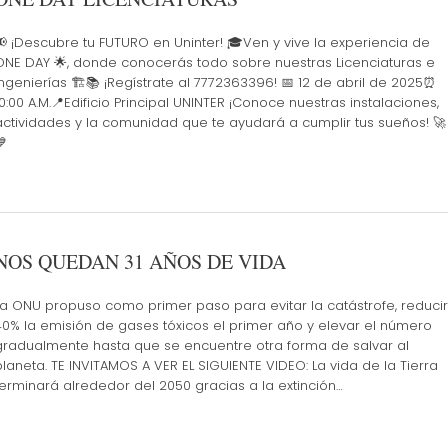
📢 ¡Descubre tu FUTURO en Uninter! 🎓Ven y vive la experiencia de
ONE DAY 🌟, donde conocerás todo sobre nuestras Licenciaturas e
Ingenierías 🏗️📚 ¡Regístrate al 7772363396! 📅 12 de abril de 2025⏰
10:00 A.M.📍Edificio Principal UNINTER ¡Conoce nuestras instalaciones,
actividades y la comunidad que te ayudará a cumplir tus sueños! 🚀
💙
NOS QUEDAN 31 AÑOS DE VIDA
La ONU propuso como primer paso para evitar la catástrofe, reducir
40% la emisión de gases tóxicos el primer año y elevar el número
gradualmente hasta que se encuentre otra forma de salvar al
planeta. TE INVITAMOS A VER EL SIGUIENTE VIDEO: La vida de la Tierra
terminará alrededor del 2050 gracias a la extinción…