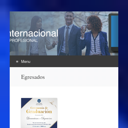
Enlace Profesional
UNINTER
Menu
Skip
Egresados
to
content