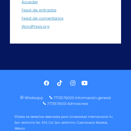
Acceder
Feed de entradas
Feed de comentarios
WordPress.org
Whatsapp
7773579000 Información general
7773579001 Admisiones
©Todos los derechos reservados para Universidad Internacional Av.
San Jerónimo No. 304, Col. San Jerónimo. Cuernavaca Morelos,
México