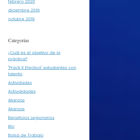
febrero 2020
diciembre 2019
octubre 2019
Categorías
¿Cuál es el objetivo de la
práctica?
"Prácti K Efectiva" estudiantes con
talento
Actividades
Activididades
Alianzas
Alianzas
Beneficios Legionarios
BIU
Bolsa de Trabajo