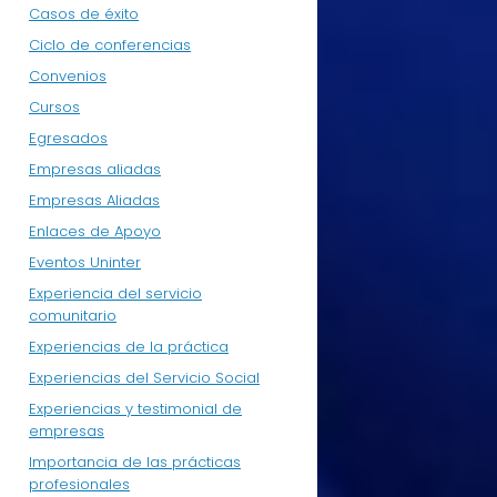
Casos de éxito
Ciclo de conferencias
Convenios
Cursos
Egresados
Empresas aliadas
Empresas Aliadas
Enlaces de Apoyo
Eventos Uninter
Experiencia del servicio
comunitario
Experiencias de la práctica
Experiencias del Servicio Social
Experiencias y testimonial de
empresas
Importancia de las prácticas
profesionales