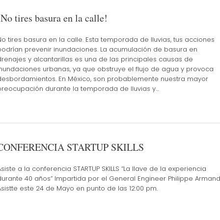
¡No tires basura en la calle!
No tires basura en la calle. Esta temporada de lluvias, tus acciones
podrían prevenir inundaciones. La acumulación de basura en
drenajes y alcantarillas es una de las principales causas de
inundaciones urbanas, ya que obstruye el flujo de agua y provoca
desbordamientos. En México, son probablemente nuestra mayor
preocupación durante la temporada de lluvias y…
CONFERENCIA STARTUP SKILLS
Asiste a la conferencia STARTUP SKILLS “La llave de la experiencia
durante 40 años” Impartida por el General Engineer Philippe Armand
Asistte este 24 de Mayo en punto de las 12:00 pm.