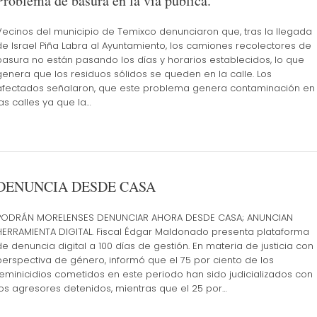
Problema de basura en la vía pública.
Vecinos del municipio de Temixco denunciaron que, tras la llegada
de Israel Piña Labra al Ayuntamiento, los camiones recolectores de
basura no están pasando los días y horarios establecidos, lo que
genera que los residuos sólidos se queden en la calle. Los
afectados señalaron, que este problema genera contaminación en
las calles ya que la…
DENUNCIA DESDE CASA
PODRÁN MORELENSES DENUNCIAR AHORA DESDE CASA; ANUNCIAN
HERRAMIENTA DIGITAL. Fiscal Édgar Maldonado presenta plataforma
de denuncia digital a 100 días de gestión. En materia de justicia con
perspectiva de género, informó que el 75 por ciento de los
feminicidios cometidos en este periodo han sido judicializados con
los agresores detenidos, mientras que el 25 por…