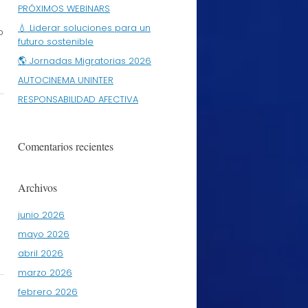
PRÓXIMOS WEBINARS
💧 Liderar soluciones para un
o
futuro sostenible
🌎 Jornadas Migratorias 2026
AUTOCINEMA UNINTER
RESPONSABILIDAD AFECTIVA
Comentarios recientes
Archivos
junio 2026
mayo 2026
abril 2026
marzo 2026
febrero 2026