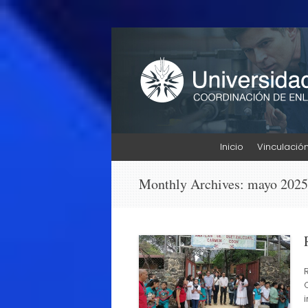
Enlace Profesiona
UNINTER
Skip
Inicio
Vinculació
to
content
Monthly Archives:
mayo 2025