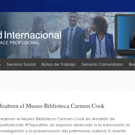
l
n
Servicio Social
Bolsa de Trabajo
Servicio Comunitario
Be
Reabren el Museo Biblioteca Carmen Cook
Reabren el Museo Biblioteca Carmen Cook en Amatlán de
Quetzalcóatl, #Tepoztlán; un espacio dedicado a la educación, la
investigación y la preservación del patrimonio cultural. El evento