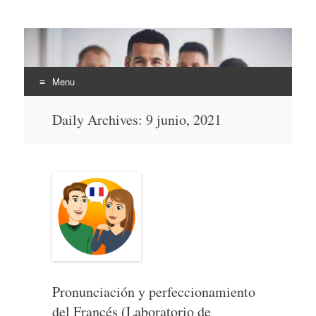
EHLI
UNINTER
Menu
Skip
Daily Archives:
9 junio, 2021
to
content
Pronunciación y perfeccionamiento
del Francés (Laboratorio de