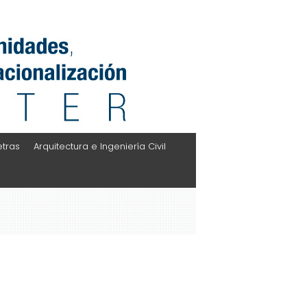
etras
Arquitectura e Ingeniería Civil