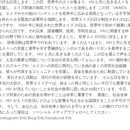
の日を記念します。この日、世界中の人々が集まり、HIVと共に生きる人々を
支援し、エイズ関連の病気で亡くなった人々を追悼します. この日、UNAIDS
は、エイズやその他のパンデミックを世界中に広める原因となっている不平
を終わらせる緊急の必要性を強調します。 世界エイズの日が制定されたのは
つですか。 1988 年に制定された世界エイズ の日は、世界中で初めて健康に
げられた日です。それ以来、国連機関、政府、市民社会は、HIVに関連する特
定の分野で戦うために毎年結集してきました。 世界エイズの日に何をします
か。 啓発活動は世界中で行われています。 多くの人々はまた、HIVと共に生
る人々への支援と連帯を示す普遍的なシンボルである赤いリボンを着用する
とを選択しています。 HIV と共に生きる多くの人々は、この日を選んで声を
げ、人生の重要な問題について自分の意見を聞いてもらいます。 HIV 陽性者
多くのグループや、エイズへの対応に関与している他の多くの市民社会組織
は、彼らが代表するコミュニティを支援し、資金を集めるために動員してい
す。 実行された活動は、流行の現在の状態を示しています。 そんな日を祝う
本当の大切さ。 世界エイズデーは、始まった時と同じくらい今日でも重要で
り、HIV が消えていないことを社会や政府に思い出させ続けています。今日、
エイズ対策のための資金を増やすことは非常に重要です。 最後に、社会全体
が、HIV が人々の生活にどのような影響を与えるかを認識することが不可欠で
す。 そして、あなたは、自分自身と他の人を守りますか。 この種のブログが
気に入った場合は、ソーシャル メディアでフォローしてください：
IInstagram EHLI Blog EHLI Facebook EHL