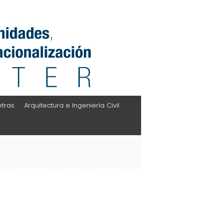
etras
Arquitectura e Ingeniería Civil