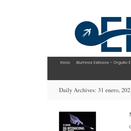
EHLI
UNINTER
Skip
Inicio
Alumnos Exitosos – Orgullo E
to
content
Daily Archives:
31 enero, 202