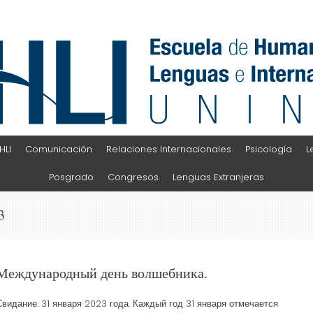
HLI
Comunicación
Relaciones Internacionales
Psicología
L
Posgrado
Congresos
Lenguas Extranjeras
3
Международный день волшебника.
Свидание: 31 января 2023 года. Каждый год 31 января отмечается