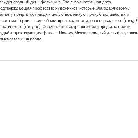
Международный день фокусника. Это знаменательная дата,
подтверждающая профессию художников, которые благодаря своему
таланту предлагают людям целую вселенную, полную волшебства и
фантазии. Термин «волшебник» происходит от древнеперсидского (magi)
и латинского (magus). Он считается астрологом или предсказателем
судьбы, практикующим фокусы. Почему Международный день фокусника
отмечается 31 января?…