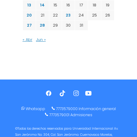
13
14
15
16
17
18
19
20
21
22
23
24
25
26
27
28
29
30
31
« Abr
Jun »
Whatsapp
7773579000 Información general
7773579001 Admisiones
©Todos los derechos reservados para Universidad Internacional Av.
San Jerónimo No. 304, Col. San Jerónimo. Cuernavaca Morelos,