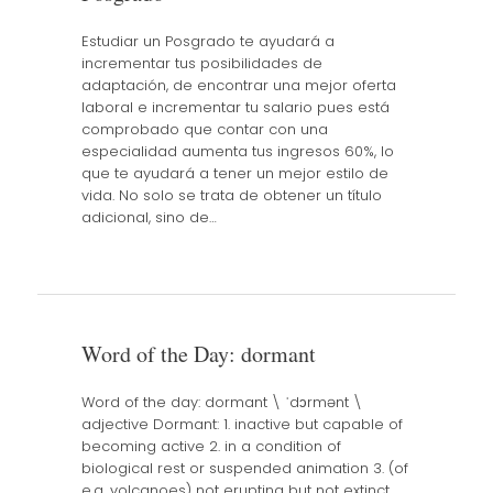
Estudiar un Posgrado te ayudará a
incrementar tus posibilidades de
adaptación, de encontrar una mejor oferta
laboral e incrementar tu salario pues está
comprobado que contar con una
especialidad aumenta tus ingresos 60%, lo
que te ayudará a tener un mejor estilo de
vida. No solo se trata de obtener un título
adicional, sino de…
Word of the Day: dormant
Word of the day: dormant \ ˈdɔrmənt \
adjective Dormant: 1. inactive but capable of
becoming active 2. in a condition of
biological rest or suspended animation 3. (of
e.g. volcanoes) not erupting but not extinct