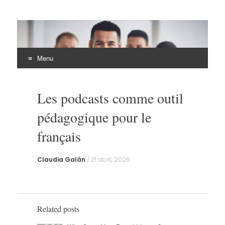
EHLI
UNINTER
Menu
Skip
to
Les podcasts comme outil
content
pédagogique pour le
français
Claudia Galán
/
21 abril, 2026
Related posts