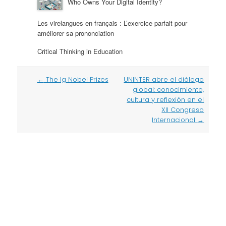
Who Owns Your Digital Identity?
Les virelangues en français : L’exercice parfait pour
améliorer sa prononciation
Critical Thinking in Education
Post
←
The Ig Nobel Prizes
UNINTER abre el diálogo
navigation
global: conocimiento,
cultura y reflexión en el
XII Congreso
Internacional
→