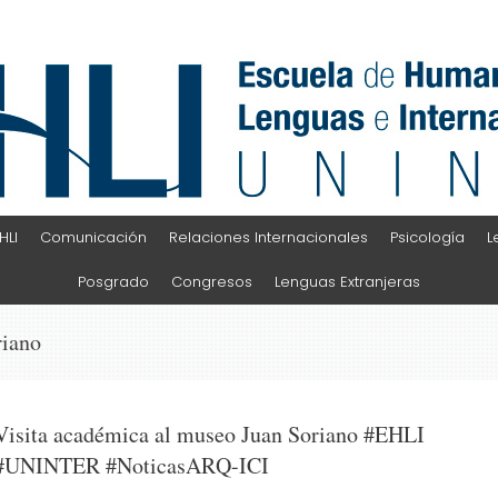
HLI
Comunicación
Relaciones Internacionales
Psicología
L
Posgrado
Congresos
Lenguas Extranjeras
riano
Visita académica al museo Juan Soriano #EHLI
#UNINTER #NoticasARQ-ICI