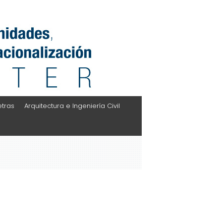
etras
Arquitectura e Ingeniería Civil