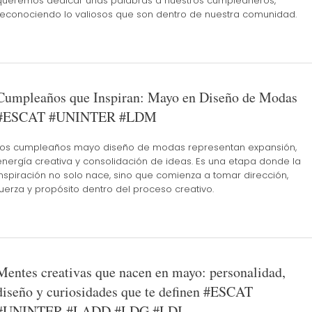
queremos dedicar unas palabras a nuestros cumpleañeros,
reconociendo lo valiosos que son dentro de nuestra comunidad.
Cumpleaños que Inspiran: Mayo en Diseño de Modas
#ESCAT #UNINTER #LDM
Los cumpleaños mayo diseño de modas representan expansión,
energía creativa y consolidación de ideas. Es una etapa donde la
inspiración no solo nace, sino que comienza a tomar dirección,
fuerza y propósito dentro del proceso creativo.
Mentes creativas que nacen en mayo: personalidad,
diseño y curiosidades que te definen #ESCAT
#UNINTER #LADD #LDG #LDI