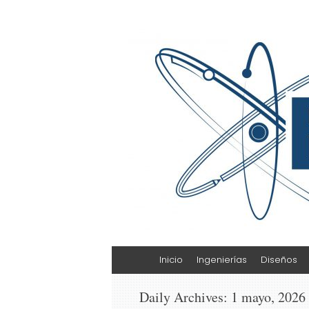
Escuela de Cienci
ESCAT
Skip
Inicio
Ingenierías
Diseños
to
content
Daily Archives:
1 mayo, 2026