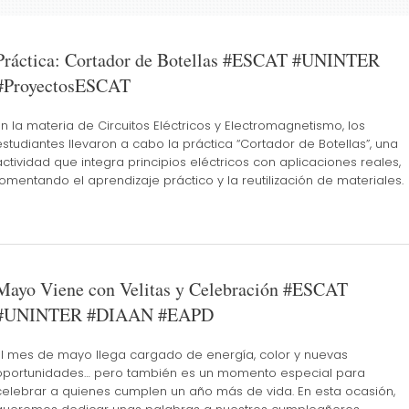
Práctica: Cortador de Botellas #ESCAT #UNINTER
#ProyectosESCAT
En la materia de Circuitos Eléctricos y Electromagnetismo, los
estudiantes llevaron a cabo la práctica “Cortador de Botellas”, una
actividad que integra principios eléctricos con aplicaciones reales,
fomentando el aprendizaje práctico y la reutilización de materiales.
Mayo Viene con Velitas y Celebración #ESCAT
#UNINTER #DIAAN #EAPD
El mes de mayo llega cargado de energía, color y nuevas
oportunidades… pero también es un momento especial para
celebrar a quienes cumplen un año más de vida. En esta ocasión,