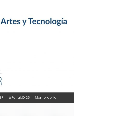
TER
#FeriaUDI25
Memorabilia