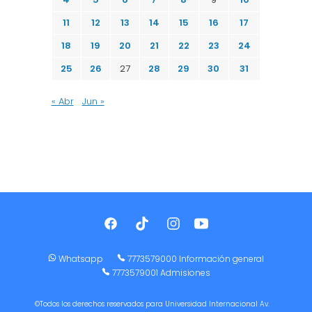
11
12
13
14
15
16
17
18
19
20
21
22
23
24
25
26
27
28
29
30
31
« Abr
Jun »
Whatsapp
7773579000 Información general
7773579001 Admisiones
©Todos los derechos reservados para Universidad Internacional Av.