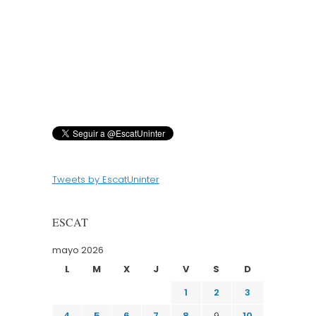
Tweets by EscatUninter
ESCAT
mayo 2026
L
M
X
J
V
S
D
1
2
3
4
5
6
7
8
9
10