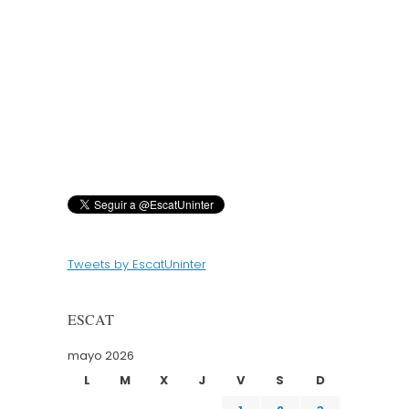
Tweets by EscatUninter
ESCAT
mayo 2026
L
M
X
J
V
S
D