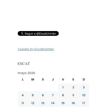
Tweets by EscatUninter
ESCAT
mayo 2026
L
M
X
J
V
S
D
1
2
3
4
5
6
7
8
9
10
11
12
13
14
15
16
17