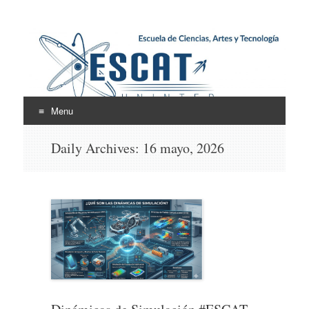
Escuela de Ciencias,
ESCAT
Artes y Tecnología
Menu
Skip
Daily Archives:
16 mayo, 2026
to
content