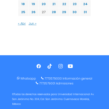
18
19
20
21
22
23
24
25
26
27
28
29
30
31
« Abr
Jun »
Whatsapp
7773579000 Información general
7773579001 Admisiones
©Todos los derechos reservados para Universidad Internacional Av.
San Jerónimo No. 304, Col. San Jerónimo. Cuernavaca Morelos,
México