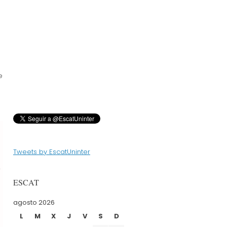
e
Tweets by EscatUninter
ESCAT
agosto 2026
L
M
X
J
V
S
D