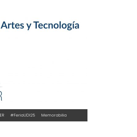
TER
#FeriaUDI25
Memorabilia