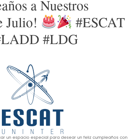
eaños a Nuestros
e Julio!
#ESCAT
#LADD #LDG
car un espacio especial para desear un feliz cumpleaños con