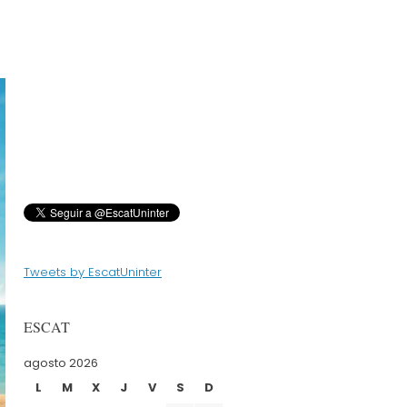
Tweets by EscatUninter
ESCAT
agosto 2026
L
M
X
J
V
S
D