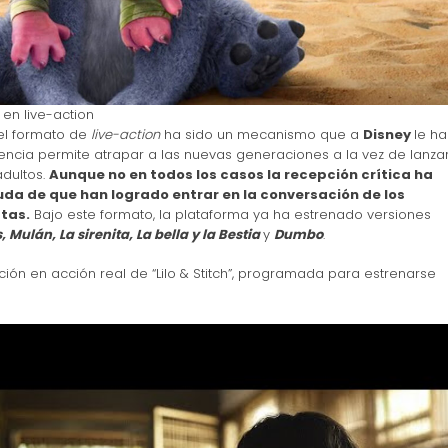
en live-action
el formato de
live-action
ha sido un mecanismo que a
Disney
le ha
ncia permite atrapar a las nuevas generaciones a la vez de lanza
adultos.
Aunque no en todos los casos la recepción crítica ha
uda de que han logrado entrar en la conversación de los
stas.
Bajo este formato, la plataforma ya ha estrenado versiones
, Mulán, La sirenita, La bella y la Bestia
y
Dumbo
.
ón en acción real de “Lilo & Stitch”, programada para estrenarse