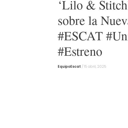
‘Lilo & Stitc
sobre la Nuev
#ESCAT #Uni
#Estreno
EquipoEscat
/
15 abril, 2025