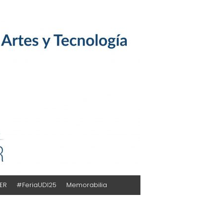
TER
#FeriaUDI25
Memorabilia