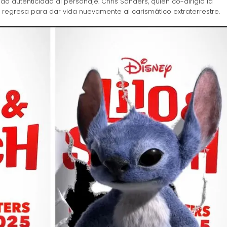
do autenticidad al personaje. Chris Sanders, quien co-dirigió la
tch, regresa para dar vida nuevamente al carismático extraterrestre.