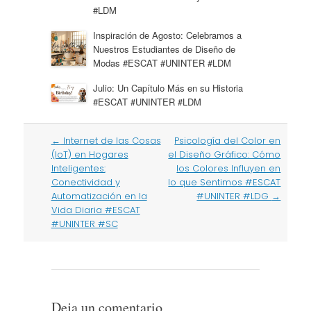
#LDM
Inspiración de Agosto: Celebramos a
Nuestros Estudiantes de Diseño de
Modas #ESCAT #UNINTER #LDM
Julio: Un Capítulo Más en su Historia
#ESCAT #UNINTER #LDM
Post
←
Internet de las Cosas
Psicología del Color en
navigation
(IoT) en Hogares
el Diseño Gráfico: Cómo
Inteligentes:
los Colores Influyen en
Conectividad y
lo que Sentimos #ESCAT
Automatización en la
#UNINTER #LDG
→
Vida Diaria #ESCAT
#UNINTER #SC
Deja un comentario