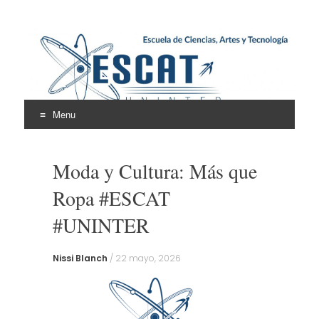
Escuela de Ciencias,
ESCAT
Artes y Tecnología
Menu
Skip
to
Moda y Cultura: Más que
content
Ropa #ESCAT
#UNINTER
Nissi Blanch
/
22 mayo, 2026