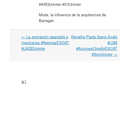
#ARQUninter #ICIUninter
Moda, la influencia de la arquitectura de
Barragán
←
La animación apantalla a
Renatha Paola Ibarra Ayala
Post navigation
mexicanos #NoticiasESCAT
#LDM
#LADDUninter
#AlumnosOrgulloESCAT
#SoyUninter
→
IG