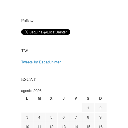
Follow
TW
Tweets by EscatUninter
ESCAT
agosto 2026
L
M
X
J
V
S
D
1
2
3
4
5
6
7
8
9
10
11
12
13
14
15
16