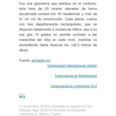
Con una geometría que destaca en el contexto,
esta torre de 33 niveles elevados de forma
escalonada contara con 93 residencias y mas de
41 mil m2 de construcción. Cada planta, cuenta
con tres departamentos rectangulares, que se
disponen radialmente a manera de hélice, que a su
vez gira 15 grados en sentido contrario a las
manecillas del reloj en cada nivel, mientras va
ascendiendo hasta alcanzar los 142.5 metros de
altura.
Fuente:
archdaily.mx
Universidad Internacional Uninter
Licenciatura en Arquitectura
Licenciatura en Ingeniería Civil
11 noviembre, 2018
in
Arquitectura
,
Ingeniería Civil
,
Noticias
. Tags:
#ESCAT
,
#Uninter
,
#Universidad
Internacional
,
México
,
Puebla