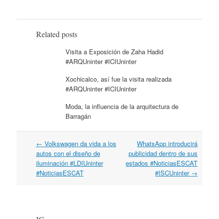
Related posts
Visita a Exposición de Zaha Hadid
#ARQUninter #ICIUninter
Xochicalco, así fue la visita realizada
#ARQUninter #ICIUninter
Moda, la influencia de la arquitectura de
Barragán
←
Volkswagen da vida a los
WhatsApp introducirá
Post navigation
autos con el diseño de
publicidad dentro de sus
iluminación #LDIUninter
estados #NoticiasESCAT
#NoticiasESCAT
#ISCUninter
→