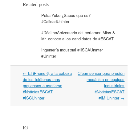
Related posts
Poka-Yoke ¿Sabes qué es?
#CalidadUninter
#DécimoAniversario del certamen Miss &
Mr. conoce a los candidatos de #ESCAT
Ingeniería industrial #IISCAUninter
#Uninter
←
El iPhone 6, a la cabeza
Crean sensor para presión
Post navigation
de los teléfonos más
mecánica en equipos
propensos a averiarse
industriales
#NoticiasESCAT
#NoticiasESCAT
#ISCUninter
#IMIUninter
→
IG