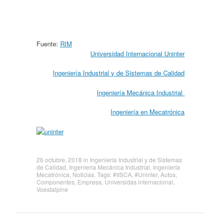
Fuente:
RIM
Universidad Internacional Uninter
Ingeniería Industrial y de Sistemas de Calidad
Ingeniería Mecánica Industrial
Ingeniería en Mecatrónica
26 octubre, 2018
in
Ingeniería Industrial y de Sistemas
de Calidad
,
Ingenieria Mecánica Industrial
,
Ingeniería
Mecatrónica
,
Noticias
. Tags:
#IISCA
,
#Uninter
,
Autos
,
Componentes
,
Empresa
,
Universidas internacional
,
Voestalpine