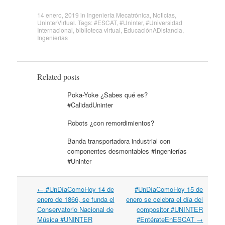
14 enero, 2019
in
Ingeniería Mecatrónica
,
Noticias
,
UninterVirtual
. Tags:
#ESCAT
,
#Uninter
,
#Universidad
Internacional
,
biblioteca virtual
,
EducaciónADistancia
,
Ingenierías
Related posts
Poka-Yoke ¿Sabes qué es?
#CalidadUninter
Robots ¿con remordimientos?
Banda transportadora industrial con
componentes desmontables #Ingenierías
#Uninter
←
#UnDíaComoHoy 14 de
#UnDíaComoHoy 15 de
Post navigation
enero de 1866, se funda el
enero se celebra el día del
Conservatorio Nacional de
compositor #UNINTER
Música #UNINTER
#EntérateEnESCAT
→