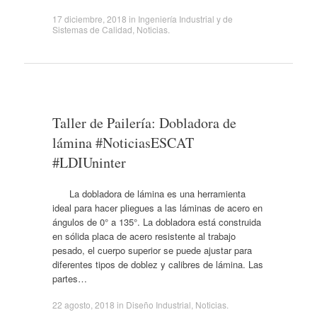
17 diciembre, 2018
in
Ingeniería Industrial y de
Sistemas de Calidad
,
Noticias
.
Taller de Pailería: Dobladora de
lámina #NoticiasESCAT
#LDIUninter
La dobladora de lámina es una herramienta
ideal para hacer pliegues a las láminas de acero en
ángulos de 0° a 135°. La dobladora está construida
en sólida placa de acero resistente al trabajo
pesado, el cuerpo superior se puede ajustar para
diferentes tipos de doblez y calibres de lámina. Las
partes…
22 agosto, 2018
in
Diseño Industrial
,
Noticias
.