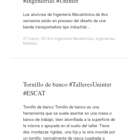
#Ingenierías #Uninter
Los alumnos de Ingeniería Mecatrónica de 8vo
semestre están en proceso del diseño de una
banda transportadora tipo industrial…
27 marzo, 2019
in
Ingeniería Mecatrónica
,
Ingenierías
,
Noticias
.
Tornillo de banco #TalleresUninter
#ESCAT
Tornillo de banco Tornillo de banco es una
herramienta que se suele asentar en una mesa o
banco de trabajo, bien atornillada a la superficie de
la misma o apoyada en el suelo del taller. Tiene
dos mordazas rígidas, una fija y la otra movida por
un tornillo, normalmente de rosca cuadrada o