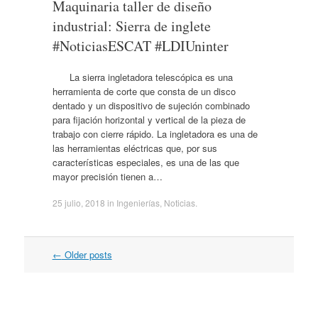
Maquinaria taller de diseño
industrial: Sierra de inglete
#NoticiasESCAT #LDIUninter
La sierra ingletadora telescópica es una
herramienta de corte que consta de un disco
dentado y un dispositivo de sujeción combinado
para fijación horizontal y vertical de la pieza de
trabajo con cierre rápido. La ingletadora es una de
las herramientas eléctricas que, por sus
características especiales, es una de las que
mayor precisión tienen a…
25 julio, 2018
in
Ingenierías
,
Noticias
.
←
Older posts
Post navigation