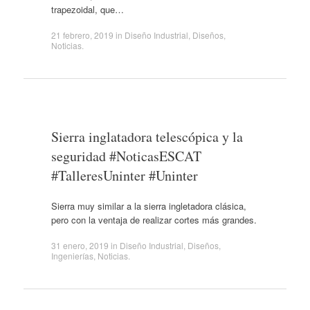
trapezoidal, que…
21 febrero, 2019
in
Diseño Industrial
,
Diseños
,
Noticias
.
Sierra inglatadora telescópica y la
seguridad #NoticasESCAT
#TalleresUninter #Uninter
Sierra muy similar a la sierra ingletadora clásica,
pero con la ventaja de realizar cortes más grandes.
31 enero, 2019
in
Diseño Industrial
,
Diseños
,
Ingenierías
,
Noticias
.