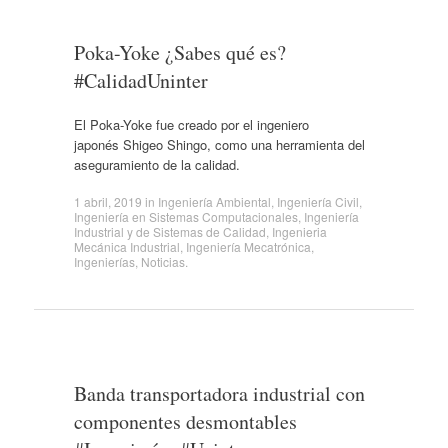
Poka-Yoke ¿Sabes qué es?
#CalidadUninter
El Poka-Yoke fue creado por el ingeniero
japonés Shigeo Shingo, como una herramienta del
aseguramiento de la calidad.
1 abril, 2019
in
Ingeniería Ambiental
,
Ingeniería Civil
,
Ingeniería en Sistemas Computacionales
,
Ingeniería
Industrial y de Sistemas de Calidad
,
Ingenieria
Mecánica Industrial
,
Ingeniería Mecatrónica
,
Ingenierías
,
Noticias
.
Banda transportadora industrial con
componentes desmontables