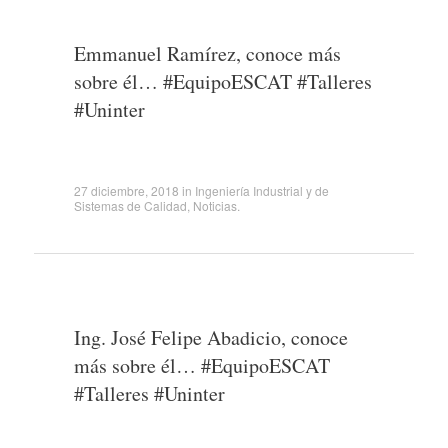
Emmanuel Ramírez, conoce más
sobre él… #EquipoESCAT #Talleres
#Uninter
27 diciembre, 2018
in
Ingeniería Industrial y de
Sistemas de Calidad
,
Noticias
.
Ing. José Felipe Abadicio, conoce
más sobre él… #EquipoESCAT
#Talleres #Uninter