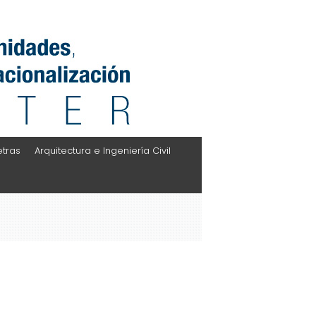
etras
Arquitectura e Ingeniería Civil