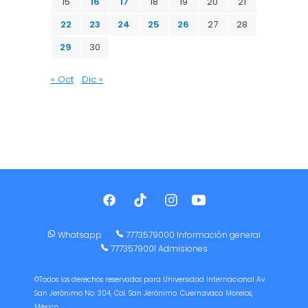
15
16
17
18
19
20
21
22
23
24
25
26
27
28
29
30
« Oct
Dic »
Whatsapp
7773579000 Información general
7773579001 Admisiones
©Todos los derechos reservados para Universidad Internacional Av.
San Jerónimo No. 304, Col. San Jerónimo. Cuernavaca Morelos,
México