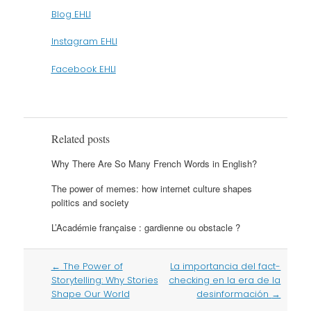
Blog EHLI
Instagram EHLI
Facebook EHLI
Related posts
Why There Are So Many French Words in English?
The power of memes: how internet culture shapes
politics and society
L’Académie française : gardienne ou obstacle ?
Post
←
The Power of
La importancia del fact-
navigation
Storytelling: Why Stories
checking en la era de la
Shape Our World
desinformación
→