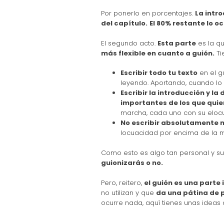
Por ponerlo en porcentajes.
La intr
del capítulo.
El 80% restante lo o
El segundo acto.
Esta parte
es la qu
más flexible en cuanto a guión.
Ti
Escribir todo tu texto
en el gu
leyendo. Aportando, cuando lo
Escribir la introducción y l
importantes de los que quie
marcha, cada uno con su elocu
No escribir absolutamente n
locuacidad por encima de la m
Como esto es algo tan personal y su
guionizarás o no.
Pero, reitero,
el guión es una parte
no utilizan y que
da una pátina de 
ocurre nada, aquí tienes unas ideas