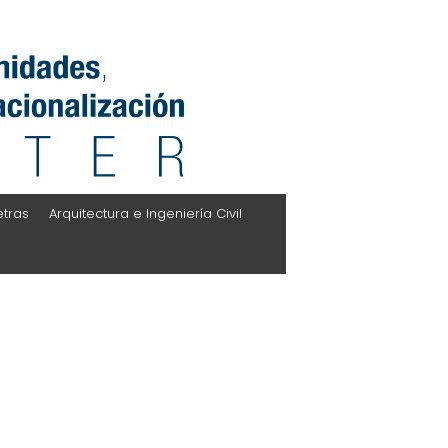
etras
Arquitectura e Ingeniería Civil