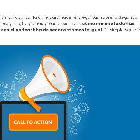
ías parado por la calle para hacerle preguntas sobre la Segunda
 pregunta, te girarías y te irías sin más…
como mínimo le darías
l, con el podcast ha de ser exactamente igual.
Es simple sentid