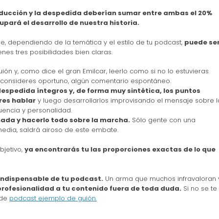
oducción y la despedida deberían sumar entre ambas el 20%
cupará el desarrollo de nuestra historia.
e, dependiendo de la temática y el estilo de tu podcast,
puede se
enes tres posibilidades bien claras.
ión y, como dice el gran Emilcar, leerlo como si no lo estuvieras
 consideres oportuno, algún comentario espontáneo.
a despedida íntegros y, de forma muy sintética, los puntos
res hablar
y luego desarrollarlos improvisando el mensaje sobre l
encia y personalidad.
ada y hacerlo todo sobre la marcha.
Sólo gente con una
edia, saldrá airoso de este embate.
bjetivo,
ya encontrarás tu las proporciones exactas de lo que
 indispensable de tu podcast.
Un arma que muchos infravaloran 
profesionalidad a tu contenido fuera de toda duda.
Si no se te
 de
podcast ejemplo de guión.