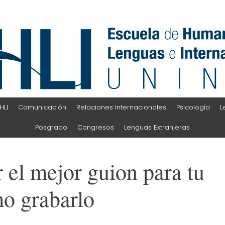
HLI
Comunicación
Relaciones Internacionales
Psicología
L
Posgrado
Congresos
Lenguas Extranjeras
 el mejor guion para tu
o grabarlo