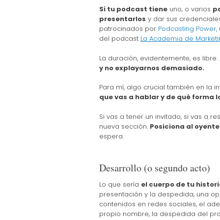
Si tu podcast tiene
uno, o varios
p
presentarlos
y dar sus credenciale
patrocinados por
Podcasting Power,
del podcast
La Academia de Marketi
La duración, evidentemente, es libre
y no explayarnos demasiado.
Para mí, algo crucial también en la i
que vas a hablar y de qué forma l
Si vas a tener un invitado, si vas a 
nueva sección.
Posiciona al oyente
espera.
Desarrollo (o segundo acto)
Lo que sería
el cuerpo de tu historia
presentación y la despedida, una op
contenidos en redes sociales, el ad
propio nombre, la despedida del pr