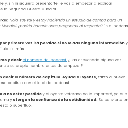
e y, sin ni siquiera presentarte, le vas a empezar a explicar
e la Segunda Guerra Mundial.
ras:
Hola, soy tal y estoy haciendo un estudio de campo para un
Mundial, ¿podría hacerle unas preguntas al respecto?
En el podcast
 por primera vez irá perdido si no le das ninguna información
y
ítulo sin más.
smo y decir
el nombre del podcast.
¿Has escuchado alguna vez
uncie su propio nombre antes de empezar?
 decir el número de capítulo. Ayuda al oyente,
tanto al nuevo
ese capítulo con el total del podcast.
o a no estar perdido
y al oyente veterano no le importará, ya que
rama y
otorgan la confianza de la cotidianidad.
Se convierte e
esto o superfluo.