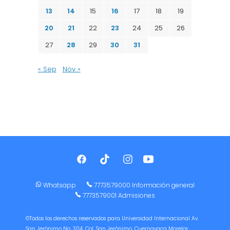
13
14
15
16
17
18
19
20
21
22
23
24
25
26
27
28
29
30
31
« Sep
Nov »
Whatsapp
7773579000 Información general
7773579001 Admisiones
©Todos los derechos reservados para Universidad Internacional Av.
San Jerónimo No. 304, Col. San Jerónimo. Cuernavaca Morelos,