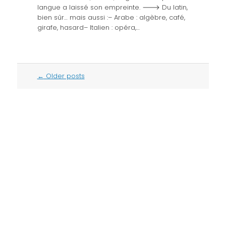
langue a laissé son empreinte. 🡒 Du latin,
bien sûr… mais aussi :– Arabe : algèbre, café,
girafe, hasard– Italien : opéra,…
Post
←
Older posts
navigation