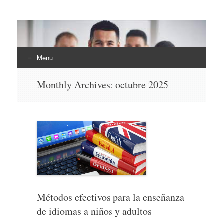
EHLI
UNINTER
Menu
Skip
Monthly Archives:
octubre 2025
to
content
Métodos efectivos para la enseñanza
de idiomas a niños y adultos