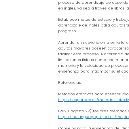
proceso de aprendizaje de acuerdo 
en inglés, ya sea a través de libros, 
Establece metas de estudio y traba
aprendizaje de inglés para adultos t
progreso.
Aprender un nuevo idioma en la ter
adultos mayores poseen característ
facilitar este proceso. A diferencia 
limitaciones físicas como una menor 
memoria y la velocidad de procesami
enseñanza para maximizar su eficacia
Referencias:
Métodos efectivos para enseñar idiom
https://iespereda.es/metodos-efect
(2023, agosto 22). Mejores métodos d
https://thelanguageproject.es/mejo
Consejos para la enseñanza de idiom