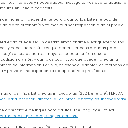
con tus intereses y necesidades. Investiga temas que te apasione
artículos en línea o podcasts.
ja de manera independiente para alcanzarlas. Este método de
e da cierta autonomía y te motiva a ser responsable de tu propio
cera edad puede ser un desafío emocionante y enriquecedor. Los
icas y necesidades únicas que deben ser consideradas para
de los jóvenes, los adultos mayores pueden enfrentarse a
audición o visión, y cambios cognitivos que pueden afectar la
ento de información. Por ello, es esencial adaptar los métodos d
 y proveer una experiencia de aprendizaje gratificante.
as a los niños: Estrategias innovadoras. (2024, enero 9). PEREDA.
ivos-para-ensenar-idiomas-a-los-ninos-estrategias-innovadoras/
e aprendizaje de inglés para adultos. The Language Project.
res-metodos-aprendizaje-ingles-adultos/
as a adultos mayores. (2024, mayo 26). Talkpal.