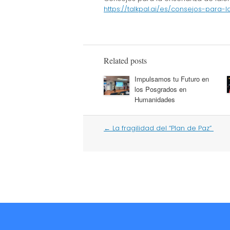
https://talkpal.ai/es/consejos-par
Related posts
Impulsamos tu Futuro en
los Posgrados en
Humanidades
Post
←
La fragilidad del “Plan de Paz”
navigation