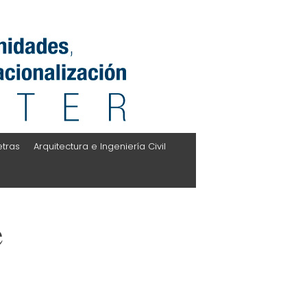
etras
Arquitectura e Ingeniería Civil
e