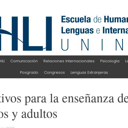
HLI
Comunicación
Relaciones Internacionales
Psicología
L
Posgrado
Congresos
Lenguas Extranjeras
ivos para la enseñanza d
os y adultos