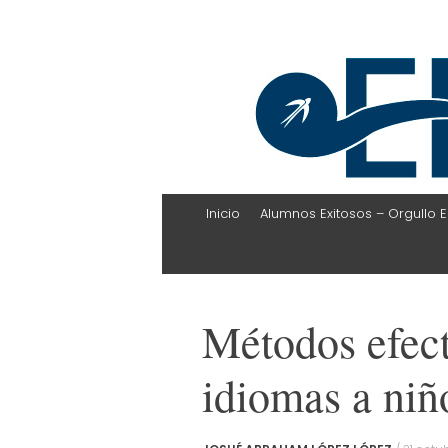
EHLI
UNINTER
Skip
Inicio
Alumnos Exitosos – Orgullo E
to
content
Métodos efect
idiomas a niñ