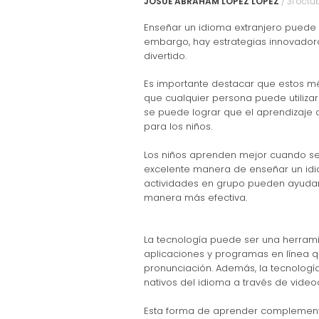
JOSUÉ ABRAHAM LÓPEZ LÓPEZ
/
31 octu
Enseñar un idioma extranjero puede 
embargo, hay estrategias innovador
divertido.
Es importante destacar que estos mé
que cualquier persona puede utilizarl
se puede lograr que el aprendizaje
para los niños.
Los niños aprenden mejor cuando se di
excelente manera de enseñar un idi
actividades en grupo pueden ayudar 
manera más efectiva.
La tecnología puede ser una herrami
aplicaciones y programas en línea q
pronunciación. Además, la tecnologí
nativos del idioma a través de video
Esta forma de aprender complementa 