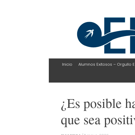
EHLI
UNINTER
Skip
Inicio
Alumnos Exitosos – Orgullo E
to
content
¿Es posible h
que sea positi