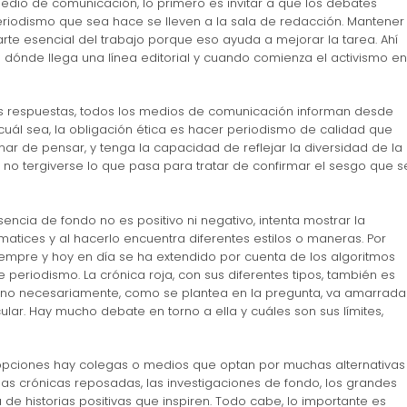
 medio de comunicación, lo primero es invitar a que los debates
 periodismo que sea hace se lleven a la sala de redacción. Mantener
rte esencial del trabajo porque eso ayuda a mejorar la tarea. Ahí
 dónde llega una línea editorial y cuando comienza el activismo en
 respuestas, todos los medios de comunicación informan desde
r cuál sea, la obligación ética es hacer periodismo de calidad que
mar de pensar, y tenga la capacidad de reflejar la diversidad de la
 no tergiverse lo que pasa para tratar de confirmar el sesgo que s
sencia de fondo no es positivo ni negativo, intenta mostrar la
atices y al hacerlo encuentra diferentes estilos o maneras. Por
siempre y hoy en día se ha extendido por cuenta de los algoritmos
e periodismo. La crónica roja, con sus diferentes tipos, también es
 y no necesariamente, como se plantea en la pregunta, va amarrada
icular. Hay mucho debate en torno a ella y cuáles son sus límites,
 opciones hay colegas o medios que optan por muchas alternativas
las crónicas reposadas, las investigaciones de fondo, los grandes
a de historias positivas que inspiren. Todo cabe, lo importante es