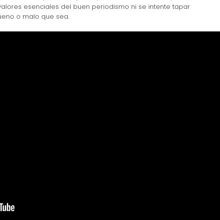
alores esenciales del buen periodismo ni se intente tapar
ueno o malo que sea.