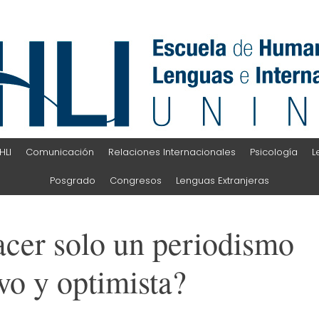
HLI
Comunicación
Relaciones Internacionales
Psicología
L
Posgrado
Congresos
Lenguas Extranjeras
acer solo un periodismo
vo y optimista?