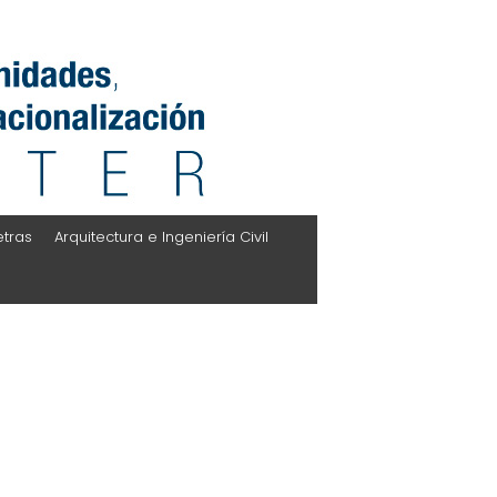
etras
Arquitectura e Ingeniería Civil